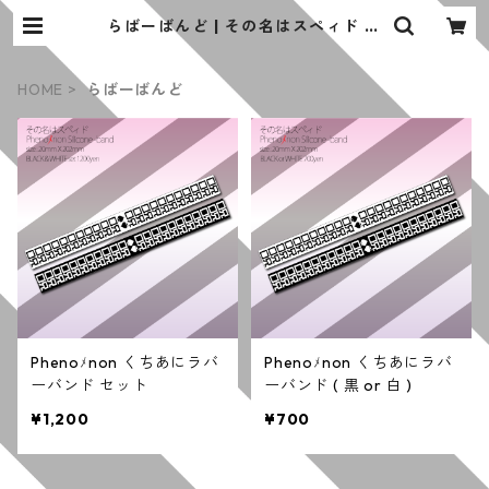
らばーばんど | その名はスペィド の
お店
HOME
らばーばんど
Phenoﾒnon くちあにラバ
Phenoﾒnon くちあにラバ
ーバンド セット
ーバンド ( 黒 or 白 )
¥1,200
¥700