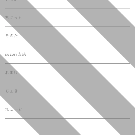
ちけっと
そのた
suzuri支店
おまけ
ちぇき
れこーど