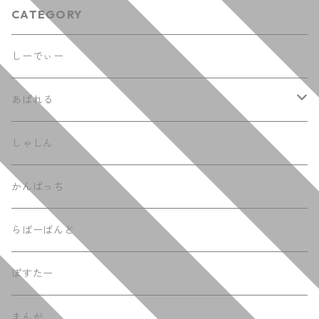
CATEGORY
しーでぃー
あぱれる
てぃーしゃつ
しゃしん
ふーでぃー
かんばっち
らばーばんど
ぽすたー
まんが