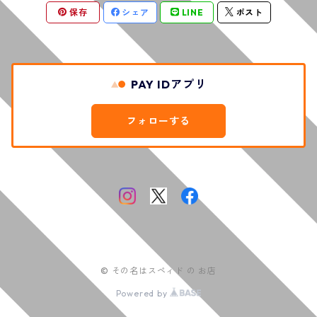
保存
シェア
LINE
ポスト
PAY IDアプリ
フォローする
© その名はスペィド の お店
Powered by