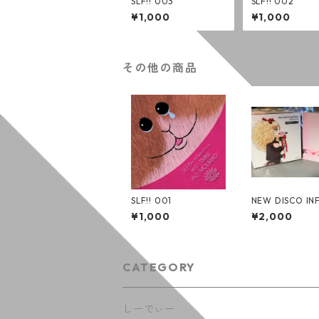
SLF!! 003
SLF!! 002
¥1,000
¥1,000
その他の商品
SLF!! 001
NEW DISCO IN
O - その名は
¥1,000
¥2,000
(7インチ：アナ
コード)
CATEGORY
しーでぃー