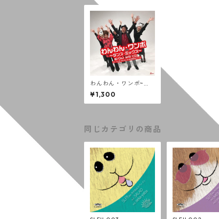
わんわん・ワンボ~ダ
ンス・ミックス~ [DV
¥1,300
D]
同じカテゴリの商品