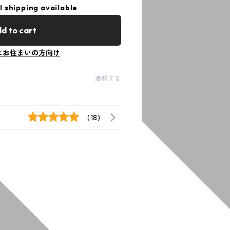
l shipping available
d to cart
にお住まいの方向け
通報する
(18)