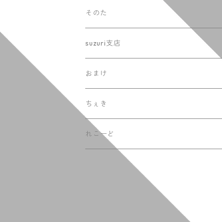
そのた
suzuri支店
おまけ
ちぇき
れこーど