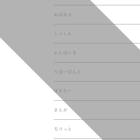
あぱれる
てぃーしゃつ
しゃしん
ふーでぃー
かんばっち
らばーばんど
ぽすたー
まんが
ちけっと