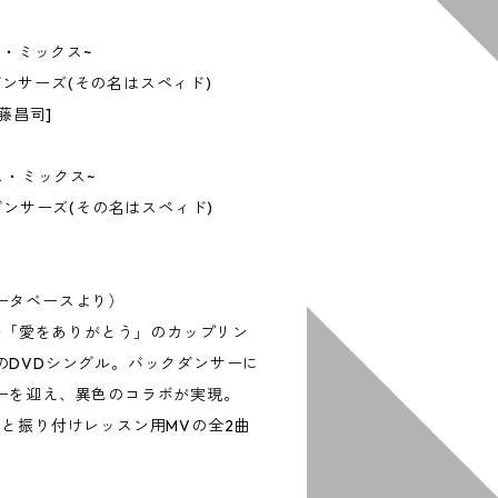
ス・ミックス~
・ダンサーズ(その名はスペィド)
藤昌司]
ス・ミックス~
ダンサーズ(その名はスペィド)
ータベースより）
グル「愛をありがとう」のカップリン
のDVDシングル。バックダンサーに
ーを迎え、異色のコラボが実現。
と振り付けレッスン用MVの全2曲