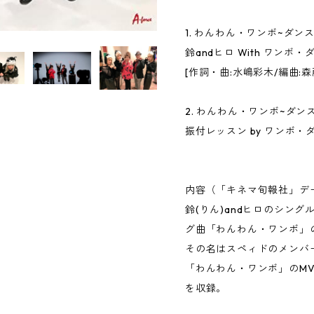
1. わんわん・ワンボ~ダン
鈴andヒロ With ワンボ
[作詞・曲:水嶋彩木/編曲:森
2. わんわん・ワンボ~ダン
振付レッスン by ワンボ・
内容（「キネマ旬報社」デ
鈴(りん)andヒロのシン
グ曲「わんわん・ワンボ」
その名はスペィドのメンバ
「わんわん・ワンボ」のMV
を収録。