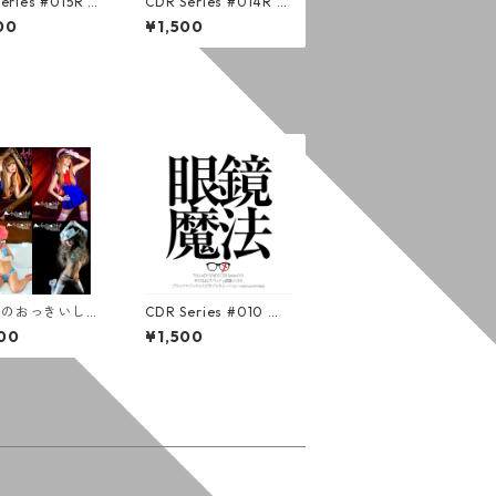
eries #015R Bu
CDR Series #014R H
op Bubblicious
ellawaits (通常版)
00
¥1,500
版)
すのおっきいしゃ
CDR Series #010 眼
09-012
鏡魔法 / その名はスペ
00
¥1,500
ィド x 装置メガネ