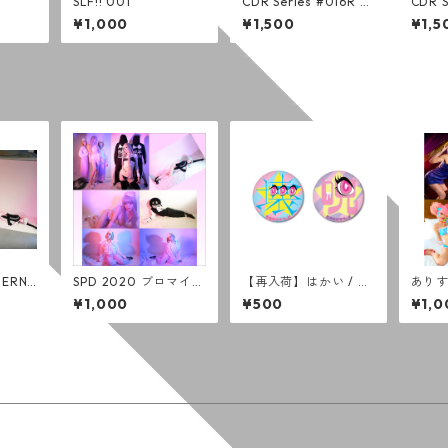
SLF!! 001
CDR Series #016R m
CDR S
ask 2 mask (通常版)
bblep
¥1,000
¥1,500
¥1,5
(通常
FERN
SPD 2020 ブロマイド
【再入荷】はかい / の
あり
スペィド
セット (7枚組)
ろいのかんばっじ
しん 0
¥1,000
¥500
¥1,0
ログレ