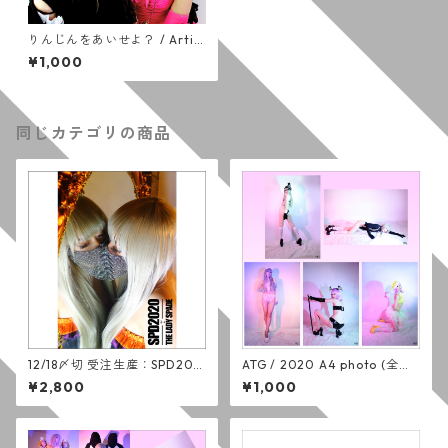
りんじんをあいせよ？ / Artifi
cial Sweetener 03
¥1,000
同じカテゴリの商品
12/18〆切 受注生産：SPD202
ATG / 2020 A4 photo (全５
0 THE LADY SPADE photo b
種)
¥2,800
¥1,000
ook