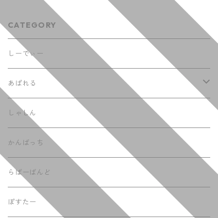
CATEGORY
しーでぃー
あぱれる
てぃーしゃつ
しゃしん
ふーでぃー
かんばっち
らばーばんど
ぽすたー