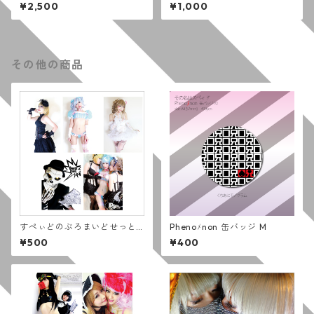
(全5種)
フォトセット (６枚組)
¥2,500
¥1,000
その他の商品
すぺぃどのぶろまいどせっと
Phenoﾒnon 缶バッジ M
(5まいぐみ)
¥500
¥400