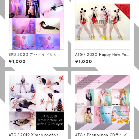
SPD 2020 ブロマイドセット
ATG / 2020 Happy New Year
(7枚組)
photo
¥1,000
¥1,000
ATG / 2019 X'mas photo set
ATG / Phenoﾒnon CDサイズ