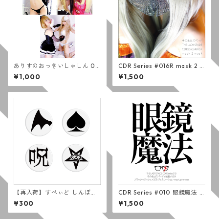
ありすのおっきいしゃしん 01
CDR Series #016R mask 2 m
3-015
ask (通常版)
¥1,000
¥1,500
【再入荷】すぺぃど しんぼる
CDR Series #010 眼鏡魔法 /
かんばっじ (しろ)
その名はスペィド x 装置メガ
¥300
¥1,500
ネ