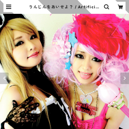
りんじんをあいせよ？ / Artificial
Sweetener 03 | その名はスペィド
の お店