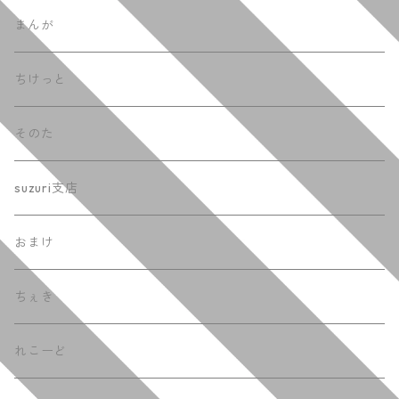
まんが
ちけっと
そのた
suzuri支店
おまけ
ちぇき
れこーど