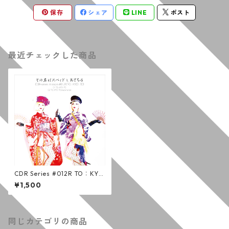
保存
シェア
LINE
ポスト
最近チェックした商品
CDR Series #012R TO：KY
O：TO / その名はスペィド ft.
¥1,500
あさちる (通常版)
同じカテゴリの商品