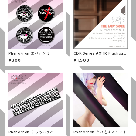
Phenoﾒnon 缶バッジ S
CDR Series #011R Flashback
Comeback to the Chocolate
¥300
¥1,500
/ その名はスペィド (通常版)
Phenoﾒnon くちあにラバーバ
Phenoﾒnon その名はスペィド