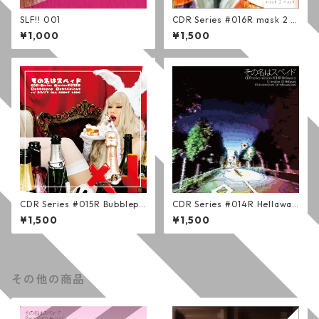
SLF!! 001
CDR Series #016R mask 2 m
ask (通常版)
¥1,000
¥1,500
CDR Series #015R Bubblepo
CDR Series #014R Hellawait
p Bubblicious (通常版)
s (通常版)
¥1,500
¥1,500
その他の商品