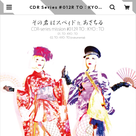
CDR Series #012R TO：KYO：T
O / その名はスペィド ft. あさちる
(通常版) | その名はスペィド の お店