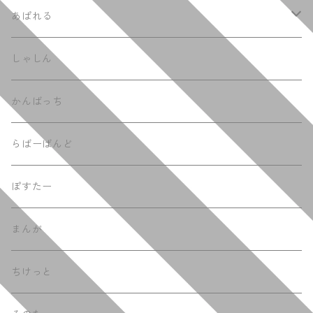
あぱれる
てぃーしゃつ
しゃしん
ふーでぃー
かんばっち
らばーばんど
ぽすたー
まんが
ちけっと