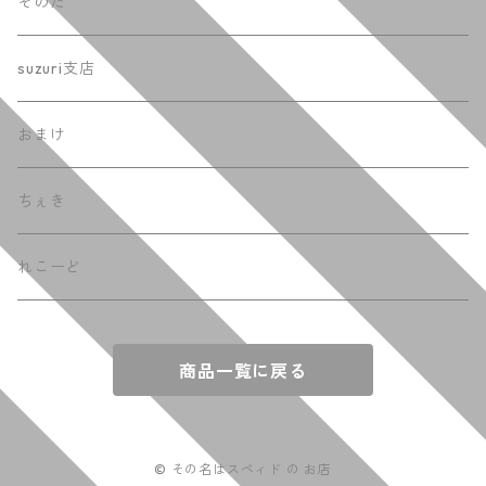
そのた
suzuri支店
おまけ
ちぇき
れこーど
商品一覧に戻る
© その名はスペィド の お店