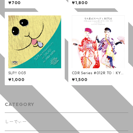
ンド ( 黒 or 白 )
¥700
¥1,800
SLF!! 003
CDR Series #012R TO：KY
O：TO / その名はスペィド ft.
¥1,000
¥1,500
あさちる (通常版)
CATEGORY
しーでぃー