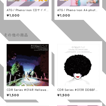
ATG / Phenoﾒnon CDサイズ
ATG / Phenoﾒnon A4 photo
フォトセット (６枚組)
(全７種)
¥1,000
¥1,000
その他の商品
CDR Series #014R Hellawait
CDR Series #013R DDBBFV
s (通常版)
(通常版)
¥1,500
¥1,500