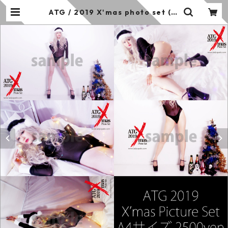
ATG / 2019 X'mas photo set (全
5種) | その名はスペィド の お店