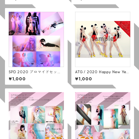
ook
SPD 2020 ブロマイドセット
ATG / 2020 Happy New Year
(7枚組)
photo
¥1,000
¥1,000