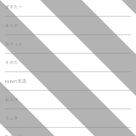
ぽすたー
まんが
ちけっと
そのた
suzuri支店
おまけ
ちぇき