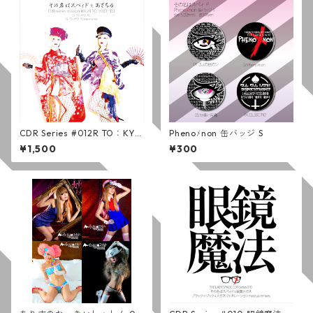
CDR Series #012R TO：KY
Phenoﾒnon 缶バッジ S
O：TO / その名はスペィド ft.
¥1,500
¥300
あさちる (通常版)