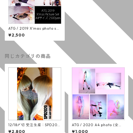
ATG / 2019 X'mas photo set
(全5種)
¥2,500
同じカテゴリの商品
12/18〆切 受注生産：SPD202
ATG / 2020 A4 photo (全５
0 THE LADY SPADE photo b
種)
¥2,800
¥1,000