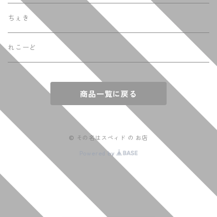
ちぇき
れこーど
商品一覧に戻る
© その名はスペィド の お店
Powered by