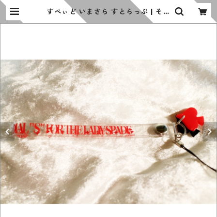
すぺぃど いまさら すとらっぷ | その
名はスペィド の お店