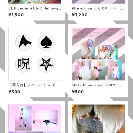
CDR Series #014R Hellawait
Phenoﾒnon くちあにラバーバ
s (通常版)
ンド セット
¥1,500
¥1,200
【再入荷】すぺぃど しんぼる
SPD / Phenoﾒnon ブロマイド
かんばっじ (しろ)
セット (５枚組)
¥300
¥500