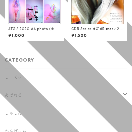
ATG / 2020 A4 photo (全５
CDR Series #016R mask 2 m
種)
ask (通常版)
¥1,000
¥1,500
CATEGORY
しーでぃー
あぱれる
てぃーしゃつ
しゃしん
ふーでぃー
かんばっち