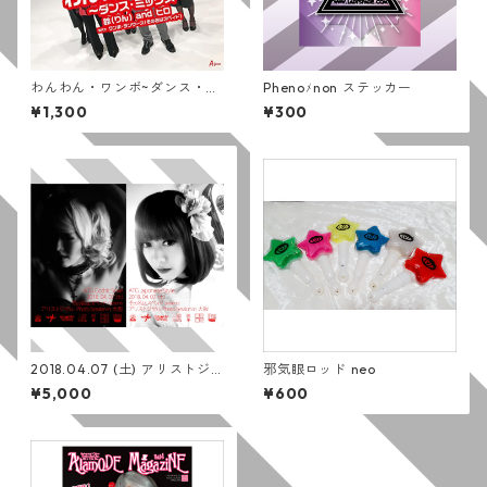
わんわん・ワンボ~ダンス・ミ
Phenoﾒnon ステッカー
ックス~ [DVD]
¥1,300
¥300
2018.04.07 (土) アリストジ
邪気眼ロッド neo
ゼル Photo Session in 大阪
¥5,000
¥600