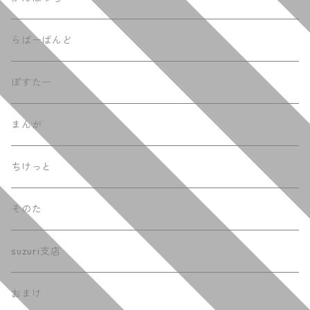
らばーばんど
ぽすたー
まんが
ちけっと
そのた
suzuri支店
おまけ