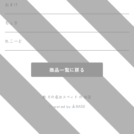
おまけ
ちぇき
れこーど
商品一覧に戻る
© その名はスペィド の お店
Powered by