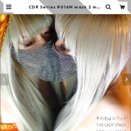
CDR Series #016M mask 2 mas
k (M3 ver.) | その名はスペィド の
お店