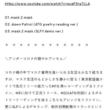
https://www.youtube.com/watch?v=ecaP3ra7LLA
01. mask 2 mask
02. dawn Patrol (ATG poetry reading ver.)
03. mask 2 mask (SLF!! demo ver.)
＊ ＊ ＊ ＊ ＊ ＊ ＊ ＊ ＊ ＊ ＊ ＊
＼アンダーコロナの穏やかアンセム／
コロナ禍の中でマスク着用を強いられる生活もかなり経ちま
すが、マスク生活のもどかしさを静かに怒る！東京歌謡曲ナ
イトで先行リリース版だったM1を再レコーディング＆リファ
イン、M3に向けて正式リリース、M2はATG作詞によるポエ
トリーリーディングを加えこちらもアレンジをリファイン、
更にSLFによるデモラップ、制作初期断簡のトラックという