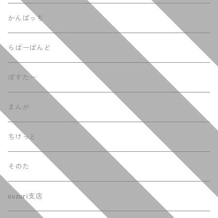
ふーでぃー
かんばっち
らばーばんど
ぽすたー
まんが
ちけっと
そのた
suzuri支店