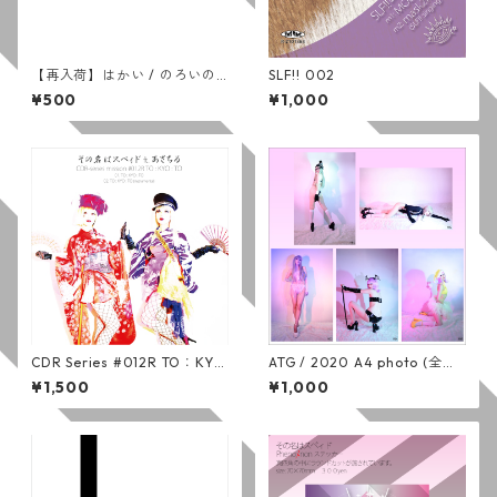
【再入荷】はかい / のろいの
SLF!! 002
かんばっじ
¥500
¥1,000
CDR Series #012R TO：KY
ATG / 2020 A4 photo (全５
O：TO / その名はスペィド ft.
種)
¥1,500
¥1,000
あさちる (通常版)