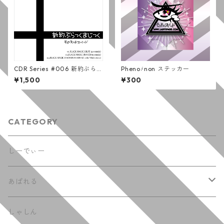
CDR Series #006 新約ぶらっ
Phenoﾒnon ステッカー
くまじっく / その名はスペィ
¥1,500
¥300
ド
CATEGORY
しーでぃー
あぱれる
てぃーしゃつ
しゃしん