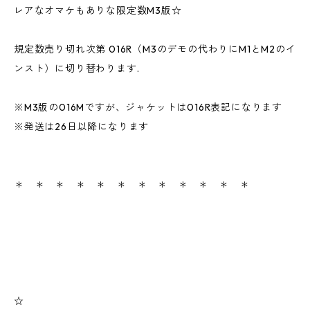
レアなオマケもありな限定数M3版☆
規定数売り切れ次第 016R（M3のデモの代わりにM1とM2のイ
ンスト）に切り替わります.
※M3版の016Mですが、ジャケットは016R表記になります
※発送は26日以降になります
＊ ＊ ＊ ＊ ＊ ＊ ＊ ＊ ＊ ＊ ＊ ＊
☆