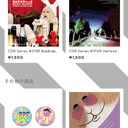
CDR Series #015R Bubblepo
CDR Series #014R Hellawait
p Bubblicious (通常版)
s (通常版)
¥1,500
¥1,500
その他の商品