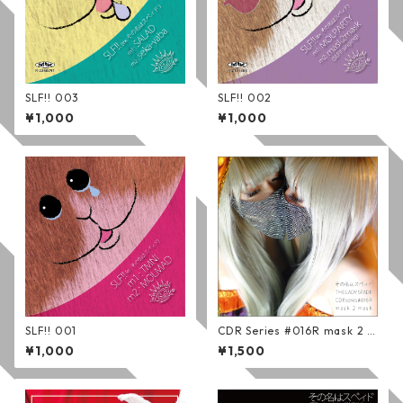
SLF!! 003
SLF!! 002
¥1,000
¥1,000
SLF!! 001
CDR Series #016R mask 2 m
ask (通常版)
¥1,000
¥1,500