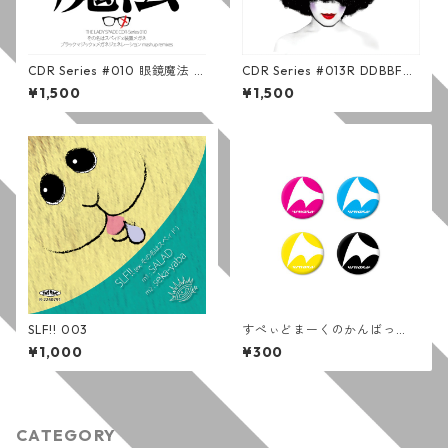
CDR Series #010 眼鏡魔法 /
CDR Series #013R DDBBFV
その名はスペィド x 装置メガ
(通常版)
¥1,500
¥1,500
ネ
SLF!! 003
すぺぃどまーくのかんばっ
じ （かたかな）
¥1,000
¥300
CATEGORY