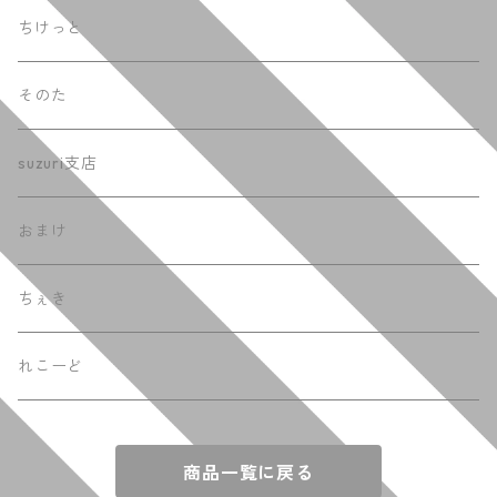
ちけっと
そのた
suzuri支店
おまけ
ちぇき
れこーど
商品一覧に戻る