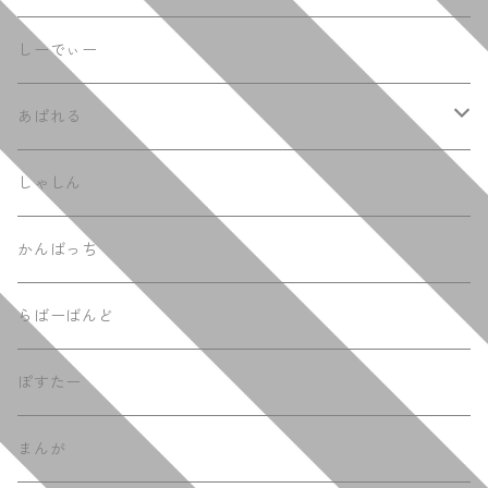
しーでぃー
あぱれる
てぃーしゃつ
しゃしん
ふーでぃー
かんばっち
らばーばんど
ぽすたー
まんが