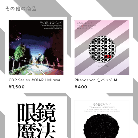
その他の商品
CDR Series #014R Hellawait
Phenoﾒnon 缶バッジ M
s (通常版)
¥1,500
¥400