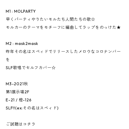
M1 : MOLPARTY
早くパーティやりたいモルたち人間たちの歌☆
モルカーのテーマをモチーフに編曲してラップをのっけた★
M2 : mask2mask
昨年その名はスペィドでリリースしたメロウなコロナンバー
を
SLF歌唱でセルフカバー☆
M3-2021秋
第1展示場2F
E-21 / 橙-126
SLF!!(ex:その名はスペィド)
ご試聴はコチラ