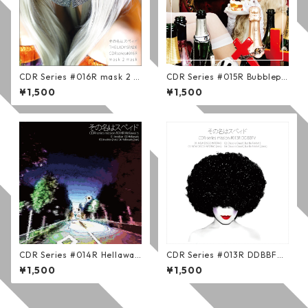
CDR Series #016R mask 2 m
CDR Series #015R Bubblepo
ask (通常版)
p Bubblicious (通常版)
¥1,500
¥1,500
CDR Series #014R Hellawait
CDR Series #013R DDBBFV
s (通常版)
(通常版)
¥1,500
¥1,500