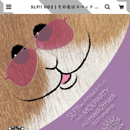
SLF!! 002 | その名はスペィド の
お店