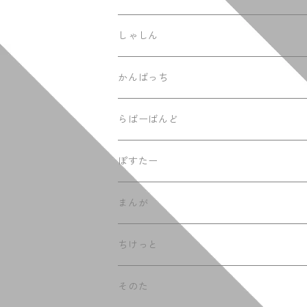
てぃーしゃつ
しゃしん
ふーでぃー
かんばっち
らばーばんど
ぽすたー
まんが
ちけっと
そのた