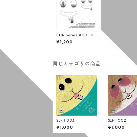
CDR Series #008 RE
STINPEACEANDLOVE
¥1,200
/ その名はスペィド
(歌詞カード付/初回限
定版)
同じカテゴリの商品
SLF!! 003
SLF!! 002
¥1,000
¥1,000