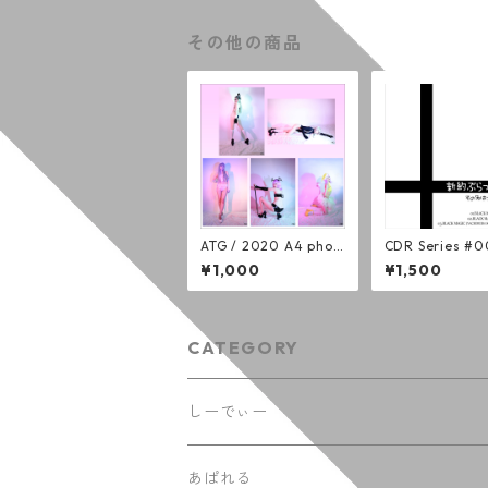
その他の商品
ATG / 2020 A4 phot
CDR Series #
o (全５種)
約ぶらっくまじっ
¥1,000
¥1,500
その名はスペィ
CATEGORY
しーでぃー
あぱれる