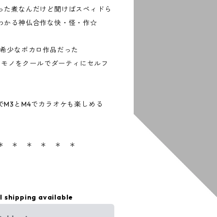
った煮なんだけど聞けばスペィドら
わかる神仏合作な快・怪・作☆
て希少なボカロ作品だった
ツクシキエモノをクールでダーティにセルフ
でM3とM4でカラオケも楽しめる
 ＊ ＊ ＊ ＊ ＊ ＊
l shipping available