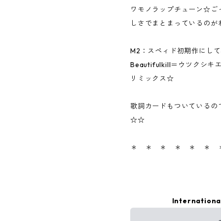
ワモノラップチューン☆ご
しさでまとまっているのが
M2：スペィド初期作にし
Beautifulkill＝ウ
リミックス☆
歌詞カードもついているの
☆☆
＊ ＊ ＊ ＊ ＊ ＊
Internationa