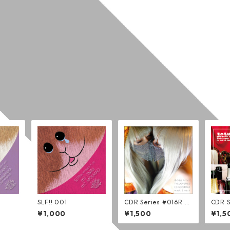
SLF!! 001
CDR Series #016R m
CDR S
ask 2 mask (通常版)
bblep
¥1,000
¥1,500
¥1,5
(通常