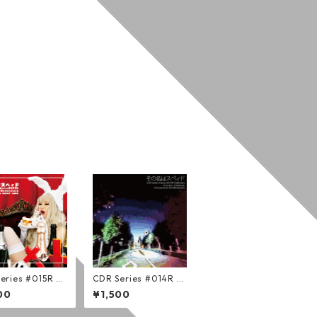
eries #015R Bu
CDR Series #014R H
op Bubblicious
ellawaits (通常版)
00
¥1,500
版)