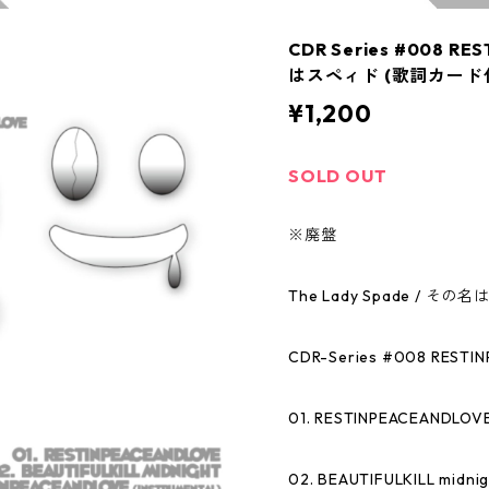
CDR Series #008 R
はスペィド (歌詞カード
¥1,200
SOLD OUT
※廃盤
The Lady Spade / そ
CDR-Series #008 RESTI
01. RESTINPEACEANDLOV
02. BEAUTIFULKILL midnig