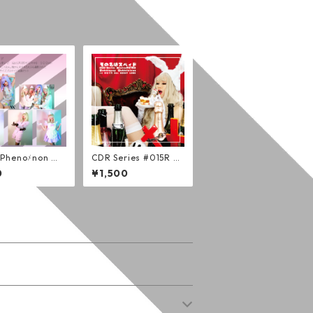
 Phenoﾒnon ブ
CDR Series #015R Bu
ドセット (５枚
bblepop Bubblicious
0
¥1,500
(通常版)