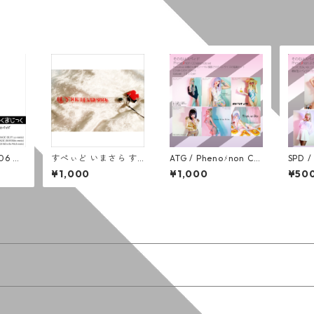
006 新
すぺぃど いまさら す
ATG / Phenoﾒnon CD
SPD /
く /
とらっぷ
サイズフォトセット
ロマイ
¥1,000
¥1,000
¥50
ド
(６枚組)
組)