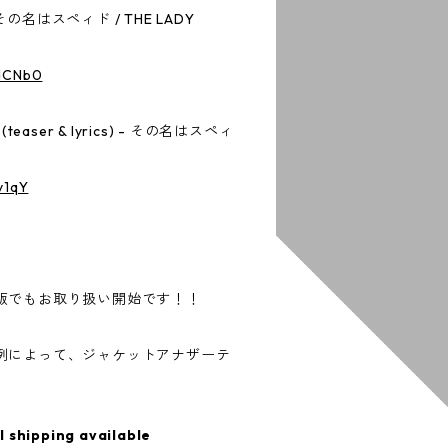
 - その名はスペィド / THE LADY
0dCNb0
(teaser & lyrics) - その名はスペィ
v1qY
販でもお取り扱い開始です！！
例によって、ジャケットアナザーテ
l shipping available