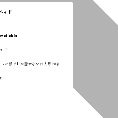
スペィド
available
ペィド
を笑った顔でしが話せないお人形の物
E