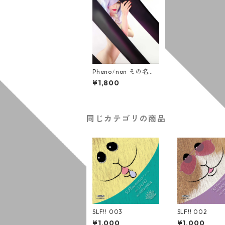
Phenoﾒnon その名は
スペィド
¥1,800
同じカテゴリの商品
SLF!! 003
SLF!! 002
¥1,000
¥1,000