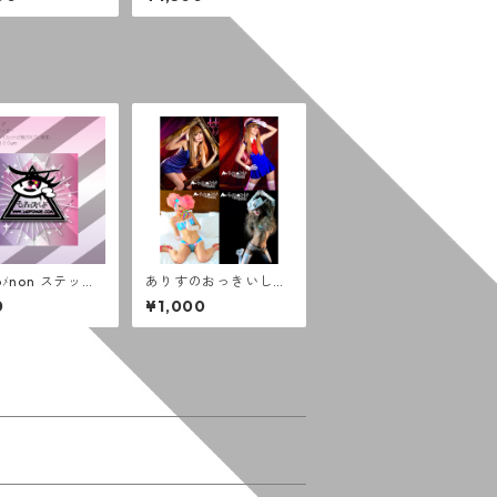
版)
oﾒnon ステッカ
ありすのおっきいしゃ
しん 009-012
0
¥1,000