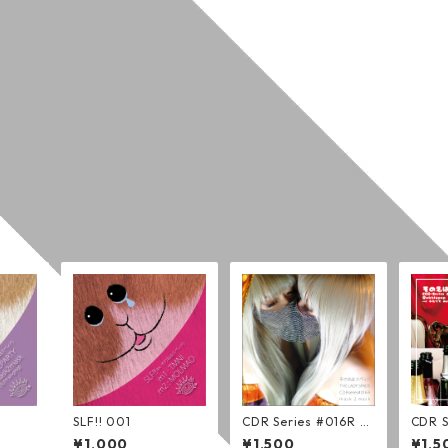
SLF!! 001
CDR Series #016R m
CDR S
ask 2 mask (通常版)
bblep
¥1,000
¥1,500
¥1,5