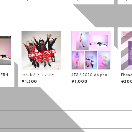
(通常
FERN
わんわん・ワンボ~ダ
ATG / 2020 A4 phot
Phen
スペィド
ンス・ミックス~ [DV
o (全５種)
ー
¥1,300
¥1,000
¥30
ログレ
D]