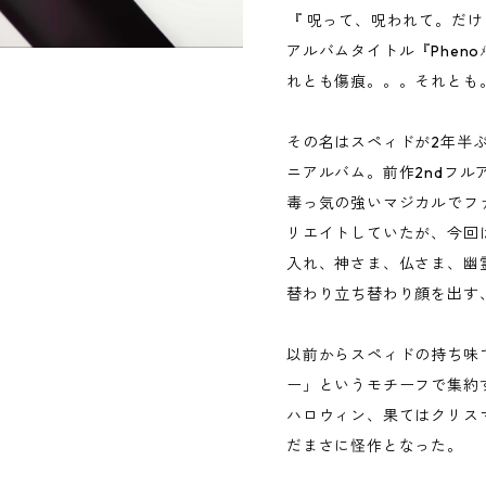
『 呪って、呪われて。だ
アルバムタイトル『Pheno
れとも傷痕。。。それとも
その名はスペィドが2年半
ニアルバム。前作2ndフ
毒っ気の強いマジカルでフ
リエイトしていたが、今回
入れ、神さま、仏さま、幽
替わり立ち替わり顔を出す
以前からスペィドの持ち味
ー」というモチーフで集約
ハロウィン、果てはクリス
だまさに怪作となった。