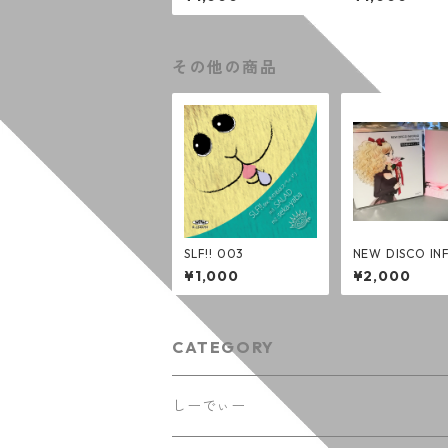
その他の商品
SLF!! 003
NEW DISCO IN
O - その名は
¥1,000
¥2,000
(7インチ：アナ
コード)
CATEGORY
しーでぃー