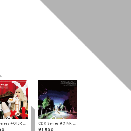
eries #015R Bu
CDR Series #014R H
op Bubblicious
ellawaits (通常版)
00
¥1,500