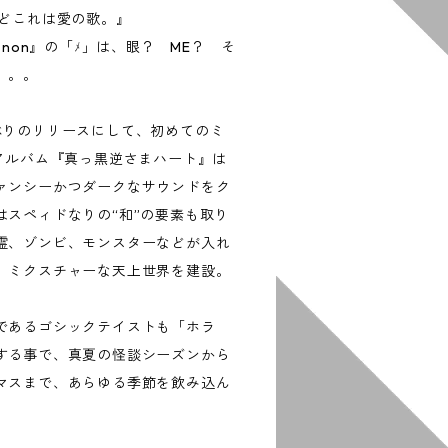
けどこれは愛の歌。』
ﾒnon』の「ﾒ」は、眼？ ME？ そ
。。。
ぶりのリリースにして、初めてのミ
ルアルバム『真っ黒逆さまハート』は
ァンシーかつダークなサウンドをク
はスペィドなりの“和”の要素も取り
霊、ゾンビ、モンスターなどが入れ
、ミクスチャーな天上世界を建設。
であるゴシックテイストも「ホラ
する事で、真夏の怪談シーズンから
マスまで、あらゆる季節を飲み込ん