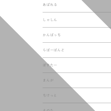
あぱれる
てぃーしゃつ
しゃしん
ふーでぃー
かんばっち
らばーばんど
ぽすたー
まんが
ちけっと
そのた